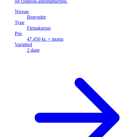
og Outlook-automatisering.
Niveau
Begynder
Type
Firmakursus
Pris
47.450 kr. + moms
Varighed
2 dage