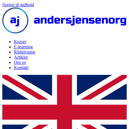
Spring til indhold
Kurser
E-learning
Rådgivning
Artikler
Om os
Kontakt