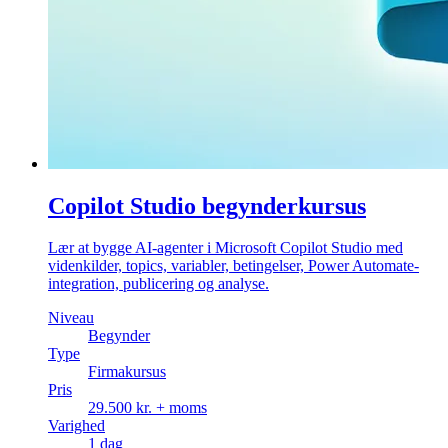
Copilot Studio begynderkursus
Lær at bygge AI-agenter i Microsoft Copilot Studio med
videnkilder, topics, variabler, betingelser, Power Automate-
integration, publicering og analyse.
Niveau
Begynder
Type
Firmakursus
Pris
29.500 kr. + moms
Varighed
1 dag