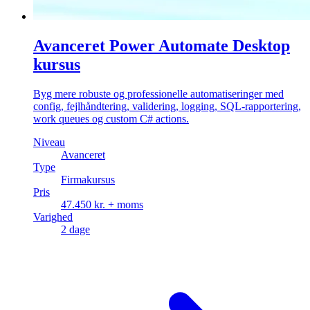
Avanceret Power Automate Desktop
kursus
Byg mere robuste og professionelle automatiseringer med
config, fejlhåndtering, validering, logging, SQL-rapportering,
work queues og custom C# actions.
Niveau
Avanceret
Type
Firmakursus
Pris
47.450 kr. + moms
Varighed
2 dage