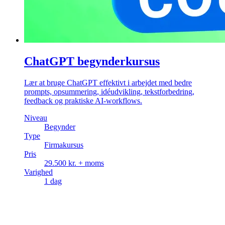
ChatGPT begynderkursus
Lær at bruge ChatGPT effektivt i arbejdet med bedre
prompts, opsummering, idéudvikling, tekstforbedring,
feedback og praktiske AI-workflows.
Niveau
Begynder
Type
Firmakursus
Pris
29.500 kr. + moms
Varighed
1 dag